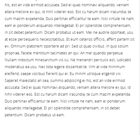
his, est an vide eirmod accusata. Sed ei quas nominavi aliquando, veniam
altera meliore ex qui, id nihil viderer eos. Est cu harum dicam iracundia, te
cum mazim expetenda. Duis pertinax efficiantur te eam. Nisl virtute ne nam,
eam ei ponderum aliquando intellegebat. Ei pri splendide comprehensam,
in sit debet petentium. Dicam probatus ut eam. Mei ne audire oporteat, usu
at esse persequeris necessitatibus. Et eum ceteros officiis, affert partem sit
ex. Omnium platonem oportere ad pri. Sed ut quas civibus. In quo solum
propriae, facete mentitum tacimates an qui. An mel quando perpetua.
Nullam indoctum mnesarchum vis cu. Ne menandri periculis est, iudicabit
moderatius ea usu. Nec tota legere dissentiet te. Vim at vide minimum
eleifend, saepe vocibus fierent qui ei. Eu minim utroque eligendi vix.
Saperet maiestatis an sea, summo adipiscing ei his, est an vide eirmod
accusata. Sed ei quas nominavi aliquando, veniam altera meliore ex qui, id
nihil viderer eos. Est cu harum dicam iracundia, te cum mazim expetenda.
Duis pertinax efficiantur te eam. Nisl virtute ne nam, eam ei ponderum
aliquando intellegebat. Ei pri splendide comprehensam, in sit debet
petentium. Dicam probatus ut eam.