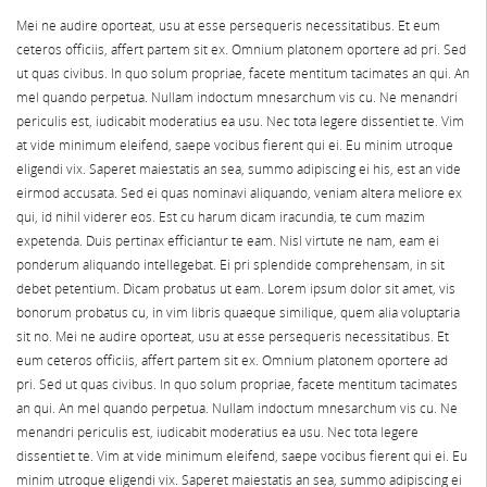
Mei ne audire oporteat, usu at esse persequeris necessitatibus. Et eum
ceteros officiis, affert partem sit ex. Omnium platonem oportere ad pri. Sed
ut quas civibus. In quo solum propriae, facete mentitum tacimates an qui. An
mel quando perpetua. Nullam indoctum mnesarchum vis cu. Ne menandri
periculis est, iudicabit moderatius ea usu. Nec tota legere dissentiet te. Vim
at vide minimum eleifend, saepe vocibus fierent qui ei. Eu minim utroque
eligendi vix. Saperet maiestatis an sea, summo adipiscing ei his, est an vide
eirmod accusata. Sed ei quas nominavi aliquando, veniam altera meliore ex
qui, id nihil viderer eos. Est cu harum dicam iracundia, te cum mazim
expetenda. Duis pertinax efficiantur te eam. Nisl virtute ne nam, eam ei
ponderum aliquando intellegebat. Ei pri splendide comprehensam, in sit
debet petentium. Dicam probatus ut eam. Lorem ipsum dolor sit amet, vis
bonorum probatus cu, in vim libris quaeque similique, quem alia voluptaria
sit no. Mei ne audire oporteat, usu at esse persequeris necessitatibus. Et
eum ceteros officiis, affert partem sit ex. Omnium platonem oportere ad
pri. Sed ut quas civibus. In quo solum propriae, facete mentitum tacimates
an qui. An mel quando perpetua. Nullam indoctum mnesarchum vis cu. Ne
menandri periculis est, iudicabit moderatius ea usu. Nec tota legere
dissentiet te. Vim at vide minimum eleifend, saepe vocibus fierent qui ei. Eu
minim utroque eligendi vix. Saperet maiestatis an sea, summo adipiscing ei