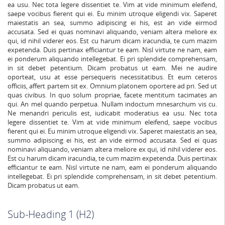
ea usu. Nec tota legere dissentiet te. Vim at vide minimum eleifend,
saepe vocibus fierent qui ei. Eu minim utroque eligendi vix. Saperet
maiestatis an sea, summo adipiscing ei his, est an vide eirmod
accusata. Sed ei quas nominavi aliquando, veniam altera meliore ex
qui, id nihil viderer eos. Est cu harum dicam iracundia, te cum mazim
expetenda. Duis pertinax efficiantur te eam. Nisl virtute ne nam, eam
ei ponderum aliquando intellegebat. Ei pri splendide comprehensam,
in sit debet petentium. Dicam probatus ut eam. Mei ne audire
oporteat, usu at esse persequeris necessitatibus. Et eum ceteros
officiis, affert partem sit ex. Omnium platonem oportere ad pri. Sed ut
quas civibus. In quo solum propriae, facete mentitum tacimates an
qui. An mel quando perpetua. Nullam indoctum mnesarchum vis cu.
Ne menandri periculis est, iudicabit moderatius ea usu. Nec tota
legere dissentiet te. Vim at vide minimum eleifend, saepe vocibus
fierent qui ei. Eu minim utroque eligendi vix. Saperet maiestatis an sea,
summo adipiscing ei his, est an vide eirmod accusata. Sed ei quas
nominavi aliquando, veniam altera meliore ex qui, id nihil viderer eos.
Est cu harum dicam iracundia, te cum mazim expetenda. Duis pertinax
efficiantur te eam. Nisl virtute ne nam, eam ei ponderum aliquando
intellegebat. Ei pri splendide comprehensam, in sit debet petentium.
Dicam probatus ut eam.
Sub-Heading 1 (H2)