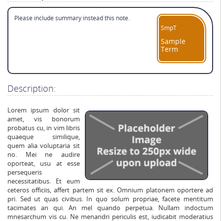
Please include summary instead this note.
SmpT
Sample
Term
Description:
Lorem ipsum dolor sit
amet, vis bonorum
probatus cu, in vim libris
quaeque similique,
quem alia voluptaria sit
no. Mei ne audire
oporteat, usu at esse
persequeris
necessitatibus. Et eum
ceteros officiis, affert partem sit ex. Omnium platonem oportere ad
pri. Sed ut quas civibus. In quo solum propriae, facete mentitum
tacimates an qui. An mel quando perpetua. Nullam indoctum
mnesarchum vis cu. Ne menandri periculis est, iudicabit moderatius